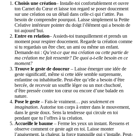
Choisis une création
– Installe-toi confortablement et ouvre
ton Carnet du Cœur et laisse ton regard se poser doucement
sur une création ou un détail dans celle-ci qui t’attire. Pas
besoin de comprendre pourquoi. Laisse simplement ta Petite
Créative intérieure pointer du doigt l’élément qui a besoin de
toi aujourd’hui.
Entre en relation
– Assieds-toi tranquillement et prends un
moment pour respirer doucement. Regarde ta création comme
si tu regardais un être cher, un ami ou même un enfant.
Demande-toi :
Qu’est-ce que ma création ou cette partie de
ma création me fait ressentir? De quoi a-t-elle besoin en ce
moment?
Trouve le geste de douceur
– Laisse émerger une idée de
geste significatif, même si cette idée semble surprenante,
enfantine ou inhabituelle. Peut-être qu’elle a besoin d’être
bercée, de recevoir un souffle léger ou un mot chuchoté,
d’être pressée contre ton cœur ou encore d’une balade en
nature.
Pose le geste
– Fais-le vraiment…
pas seulement en
imagination
. Autorise ton corps à entrer dans le mouvement,
dans le geste doux. Sens la tendresse qui circule en toi
pendant que tu l’offres à ta création.
Accueille le baume
– Ferme les yeux un instant. Ressens et
observe comment ce geste agit en toi. Laisse monter
l’apaisement, la chaleur, la force tranquille qui s’installe. Peut-