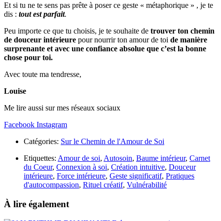
Et si tu ne te sens pas prête à poser ce geste « métaphorique » , je te
dis :
tout est parfait
.
Peu importe ce que tu choisis, je te souhaite de
trouver ton chemin
de douceur intérieure
pour nourrir ton amour de toi
de manière
surprenante et avec une confiance absolue que c’est la bonne
chose pour toi.
Avec toute ma tendresse,
Louise
Me lire aussi sur mes réseaux sociaux
Facebook
Instagram
Catégories:
Sur le Chemin de l'Amour de Soi
Etiquettes:
Amour de soi
,
Autosoin
,
Baume intérieur
,
Carnet
du Coeur
,
Connexion à soi
,
Création intuitive
,
Douceur
intérieure
,
Force intérieure
,
Geste significatif
,
Pratiques
d'autocompassion
,
Rituel créatif
,
Vulnérabilité
À lire également