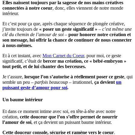
Elles naissent toujours par la sagesse de nos mains créatives
connectées à notre coeur
, donc, elles viennent de notre monde
intérieur.
Et c’est pour ça que, après chaque séquence de plongée créative,
j’invite toujours de
« poser un geste significatif »
–
c’est même une
clé du chemin de l’amour de soi
–
pour honorer notre création et
son message, lui offrir la chance de continuer de nous connecter
à nous-mêmes.
Et à cet instant, avec
Mon Carnet du Coeur
, pour moi, ce geste
significatif, c’était de
bercer ma création, ce « bébé-embryon »
tout petit, et de lui chanter des berceuses.
Je t’assure,
lorsque l’on s’autorise à réellement poser ce geste
, qui
semble un peu –
parfois beaucoup
– irrationnel,
ça devient
un
puissant geste d’amour pour soi
.
Un baume intérieur
Et dans ce moment intime avec soi, en tête-à-tête avec notre
création,
cette douceur que l’on s’offre permet de nourrir
l’amour de soi
, et ça devient un puissant baume intérieur.
Cette douceur console, sécurise et ramène vers le coeur
.