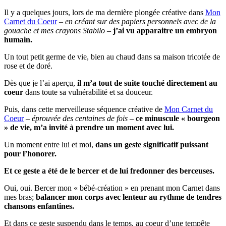
Il y a quelques jours, lors de ma dernière plongée créative dans
Mon
Carnet du Coeur
–
en créant sur des papiers personnels avec de la
gouache et mes crayons Stabilo –
j’ai vu apparaitre un embryon
humain.
Un tout petit germe de vie, bien au chaud dans sa maison tricotée de
rose et de doré.
Dès que je l’ai aperçu,
il m’a tout de suite touché directement au
coeur
dans toute sa vulnérabilité et sa douceur.
Puis, dans cette merveilleuse séquence créative de
Mon Carnet du
Coeur
–
éprouvée des centaines de fois
–
ce minuscule « bourgeon
» de vie, m’a invité à prendre un moment avec lui.
Un moment entre lui et moi,
dans un geste significatif puissant
pour l’honorer.
Et ce geste a été de le bercer et de lui fredonner des berceuses.
Oui, oui. Bercer mon « bébé-création » en prenant mon Carnet dans
mes bras;
balancer mon corps avec lenteur au rythme de tendres
chansons enfantines.
Et dans ce geste suspendu dans le temps, au coeur d’une tempête