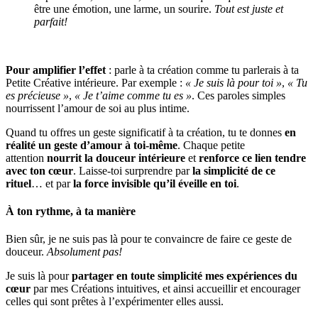
être une émotion, une larme, un sourire.
Tout est juste et
parfait!
Pour amplifier l’effet
: parle à ta création comme tu parlerais à ta
Petite Créative intérieure. Par exemple :
« Je suis là pour toi »
,
« Tu
es précieuse »
,
« Je t’aime comme tu es »
. Ces paroles simples
nourrissent l’amour de soi au plus intime.
Quand tu offres un geste significatif à ta création, tu te donnes
en
réalité un geste d’amour à toi-même
. Chaque petite
attention
nourrit la douceur intérieure
et
renforce ce lien tendre
avec ton cœur
. Laisse-toi surprendre par
la simplicité de ce
rituel
… et par
la force invisible qu’il éveille en toi
.
À ton rythme, à ta manière
Bien sûr, je ne suis pas là pour te convaincre de faire ce geste de
douceur.
Absolument pas!
Je suis là pour
partager en toute simplicité mes expériences du
cœur
par mes Créations intuitives, et ainsi accueillir et encourager
celles qui sont prêtes à l’expérimenter elles aussi.