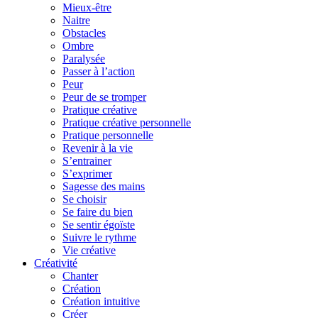
Mieux-être
Naitre
Obstacles
Ombre
Paralysée
Passer à l’action
Peur
Peur de se tromper
Pratique créative
Pratique créative personnelle
Pratique personnelle
Revenir à la vie
S’entrainer
S’exprimer
Sagesse des mains
Se choisir
Se faire du bien
Se sentir égoïste
Suivre le rythme
Vie créative
Créativité
Chanter
Création
Création intuitive
Créer