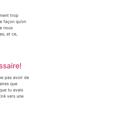
iment trop
te façon qu’on
de nous
s, et ce,
ssaire!
ne pas avoir de
aires que
 que tu avais
ttiré vers une