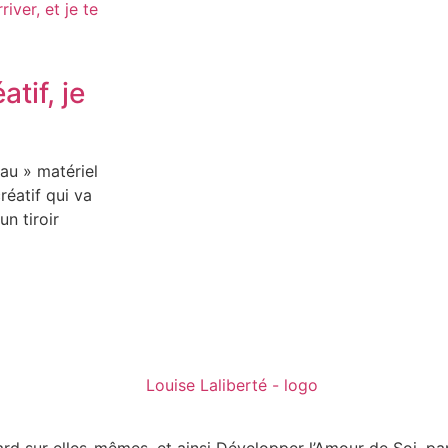
tif, je
eau » matériel
réatif qui va
n tiroir
rd sur elles-mêmes, et ainsi Développer l’Amour de Soi, par 