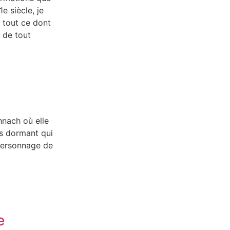
e siècle, je
e tout ce dont
e de tout
hnach où elle
is dormant qui
 personnage de
e