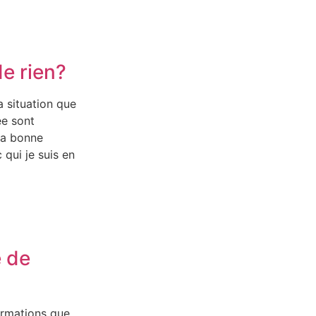
de rien?
 situation que
ée sont
la bonne
 qui je suis en
e de
ormations que