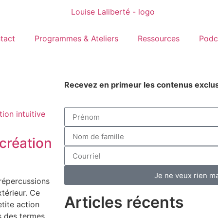
tact
Programmes & Ateliers
Ressources
Podc
Recevez en primeur les contenus exclus
création
Je ne veux rien m
 répercussions
térieur. Ce
Articles récents
tite action
s des termes