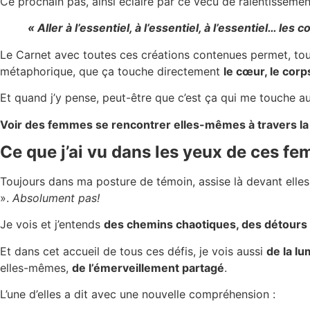
Ce prochain pas, ainsi éclairé par ce vécu de ralentissemen
« Aller à l’essentiel, à l’essentiel, à l’essentiel… l
Le Carnet avec toutes ces créations contenues permet, to
métaphorique, que ça touche directement
le cœur, le corp
Et quand j’y pense, peut-être que c’est ça qui me touche a
Voir des femmes se rencontrer elles-mêmes à travers la
Ce que j’ai vu dans les yeux de ces f
Toujours dans ma posture de témoin, assise là devant elle
».
Absolument pas!
Je vois et j’entends
des chemins chaotiques, des détours e
Et dans cet accueil de tous ces défis, je vois aussi
de la lu
elles-mêmes,
de l’émerveillement partagé
.
L’une d’elles a dit avec une nouvelle compréhension :