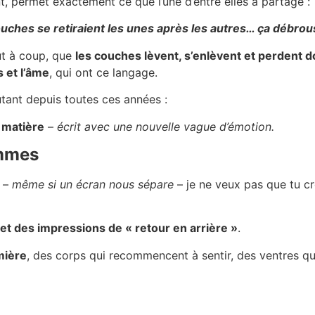
t, permet exactement ce que l’une d’entre elles a partagé :
es couches se retiraient les unes après les autres… ça débrou
ut à coup, que
les couches lèvent, s’enlèvent et perdent 
s et l’âme
, qui ont ce langage.
utant depuis toutes ces années :
 matière
–
écrit avec une nouvelle vague d’émotion.
emmes
s –
même si un écran nous sépare
– je ne veux pas que tu c
t des impressions de « retour en arrière »
.
mière
, des corps qui recommencent à sentir, des ventres qu