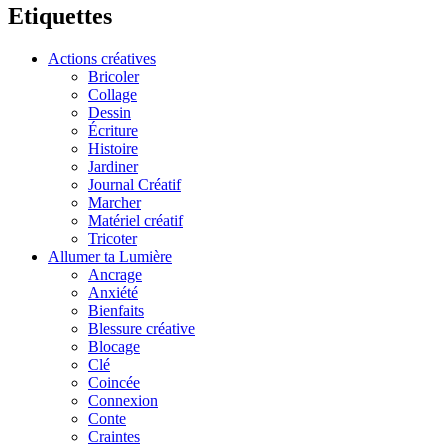
Etiquettes
Actions créatives
Bricoler
Collage
Dessin
Écriture
Histoire
Jardiner
Journal Créatif
Marcher
Matériel créatif
Tricoter
Allumer ta Lumière
Ancrage
Anxiété
Bienfaits
Blessure créative
Blocage
Clé
Coincée
Connexion
Conte
Craintes