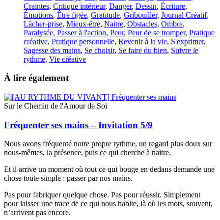
Craintes
,
Critique intérieur
,
Danger
,
Dessin
,
Écriture
,
Émotions
,
Être figée
,
Gratitude
,
Gribouiller
,
Journal Créatif
,
Lâcher-prise
,
Mieux-être
,
Naitre
,
Obstacles
,
Ombre
,
Paralysée
,
Passer à l'action
,
Peur
,
Peur de se tromper
,
Pratique
créative
,
Pratique personnelle
,
Revenir à la vie
,
S'exprimer
,
Sagesse des mains
,
Se choisir
,
Se faire du bien
,
Suivre le
rythme
,
Vie créative
À lire également
Sur le Chemin de l'Amour de Soi
Fréquenter ses mains – Invitation 5/9
Nous avons fréquenté notre propre rythme, un regard plus doux sur
nous-mêmes, la présence, puis ce qui cherche à naitre.
Et il arrive un moment où tout ce qui bouge en dedans demande une
chose toute simple : passer par nos mains.
Pas pour fabriquer quelque chose. Pas pour réussir. Simplement
pour laisser une trace de ce qui nous habite, là où les mots, souvent,
n’arrivent pas encore.