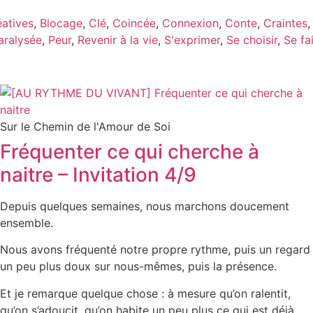
éatives
,
Blocage
,
Clé
,
Coincée
,
Connexion
,
Conte
,
Craintes
aralysée
,
Peur
,
Revenir à la vie
,
S'exprimer
,
Se choisir
,
Se fa
Sur le Chemin de l'Amour de Soi
Fréquenter ce qui cherche à
naitre – Invitation 4/9
Depuis quelques semaines, nous marchons doucement
ensemble.
Nous avons fréquenté notre propre rythme, puis un regard
un peu plus doux sur nous-mêmes, puis la présence.
Et je remarque quelque chose : à mesure qu’on ralentit,
qu’on s’adoucit, qu’on habite un peu plus ce qui est déjà