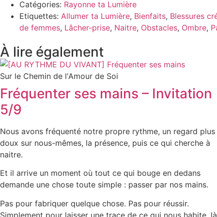
Catégories:
Rayonne ta Lumière
Etiquettes:
Allumer ta Lumière
,
Bienfaits
,
Blessures cr
de femmes
,
Lâcher-prise
,
Naitre
,
Obstacles
,
Ombre
,
P
À lire également
Sur le Chemin de l'Amour de Soi
Fréquenter ses mains – Invitation
5/9
Nous avons fréquenté notre propre rythme, un regard plus
doux sur nous-mêmes, la présence, puis ce qui cherche à
naitre.
Et il arrive un moment où tout ce qui bouge en dedans
demande une chose toute simple : passer par nos mains.
Pas pour fabriquer quelque chose. Pas pour réussir.
Simplement pour laisser une trace de ce qui nous habite, là