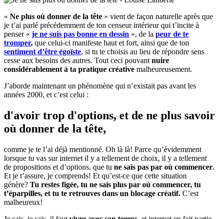
«
Ne plus où donner de la tête
» vient de façon naturelle après que
je t’ai parlé précédemment de ton censeur intérieur qui t’incite à
penser «
je ne suis pas bonne en dessin
», de la
peur de te
tromper
,
que celui-ci manifeste haut et fort, ainsi que de ton
sentiment d’être égoïste
, si tu te choisis au lieu de répondre sens
cesse aux besoins des autres. Tout ceci pouvant
nuire
considérablement à ta pratique créative
malheureusement.
J’aborde maintenant un phénomène qui n’existait pas avant les
années 2000, et c’est celui :
d'avoir trop d'options, et de ne plus savoir
où donner de la tête,
comme je te l’ai déjà mentionné. Oh là là! Parce qu’évidemment
lorsque tu vas sur internet il y a tellement de choix, il y a tellement
de propositions et d’options, que tu
ne sais pas par où commencer
.
Et je t’assure, je comprends! Et qu’est-ce que cette situation
génère?
Tu restes figée, tu ne sais plus par où commencer, tu
t’éparpilles, et tu te retrouves dans un blocage créatif.
C’est
malheureux!
Je sais, je sais, il faut
vivre avec son temps
, et internet en fait partie