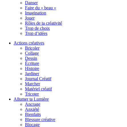
Danser
Faire du « beau »
Imagination
Jouer
Rôles de ta créativité
Trop de choix
Trop d’idées
Actions créatives
Bricoler
Collage
Dessin
Écriture
Histoire
Jardiner
Journal Créatif
Marcher
Matériel créatif
Tricoter
Allumer ta Lumière
Ancrage
Anxiété
Bienfaits
Blessure créative
Blocage