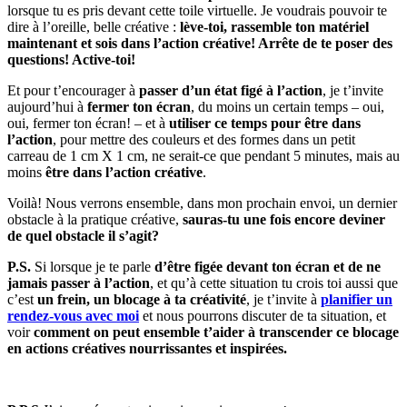
lorsque tu es pris devant cette toile virtuelle. Je voudrais pouvoir te
dire à l’oreille, belle créative :
lève-toi, rassemble ton matériel
maintenant et sois dans l’action créative! Arrête de te poser des
questions! Active-toi!
Et pour t’encourager à
passer d’un état figé à l’action
, je t’invite
aujourd’hui à
fermer ton écran
, du moins un certain temps – oui,
oui, fermer ton écran! – et à
utiliser ce temps pour être dans
l’action
, pour mettre des couleurs et des formes dans un petit
carreau de 1 cm X 1 cm, ne serait-ce que pendant 5 minutes, mais au
moins
être dans l’action créative
.
Voilà! Nous verrons ensemble, dans mon prochain envoi, un dernier
obstacle à la pratique créative,
sauras-tu une fois encore deviner
de quel obstacle il s’agit?
P.S.
Si lorsque je te parle
d’être figée devant ton écran et de ne
jamais passer à l’action
, et qu’à cette situation tu crois toi aussi que
c’est
un frein, un blocage à ta créativité
, je t’invite à
planifier un
rendez-vous avec moi
et nous pourrons discuter de ta situation, et
voir
comment on peut ensemble t’aider à transcender ce blocage
en actions créatives nourrissantes et inspirées.