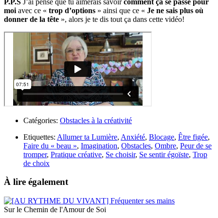
P.P.S
J’ai pensé que tu aimerais savoir
comment ça se passe pour
moi
avec ce «
trop d’options
» ainsi que ce «
Je ne sais plus où
donner de la tête
», alors je te dis tout ça dans cette vidéo!
Catégories:
Obstacles à la créativité
Etiquettes:
Allumer ta Lumière
,
Anxiété
,
Blocage
,
Être figée
,
Faire du « beau »
,
Imagination
,
Obstacles
,
Ombre
,
Peur de se
tromper
,
Pratique créative
,
Se choisir
,
Se sentir égoïste
,
Trop
de choix
À lire également
Sur le Chemin de l'Amour de Soi