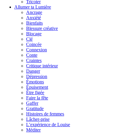
Tricoter
Allumer ta Lumière
Ancrage
Anxiété
Bienfaits
Blessure créative
Blocage
Clé
Coincée
Connexion
Conte
Craintes
Critique intérieur
Danger
Dépression
Émotions
Épuisement
Être figée
Faire la fête
Gaffer
Gratitude
Histoires de femmes
Lâcher-prise
L’expérience de Louise
Méditer