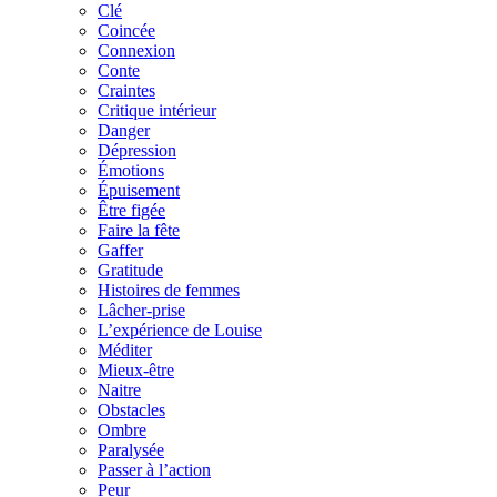
Clé
Coincée
Connexion
Conte
Craintes
Critique intérieur
Danger
Dépression
Émotions
Épuisement
Être figée
Faire la fête
Gaffer
Gratitude
Histoires de femmes
Lâcher-prise
L’expérience de Louise
Méditer
Mieux-être
Naitre
Obstacles
Ombre
Paralysée
Passer à l’action
Peur