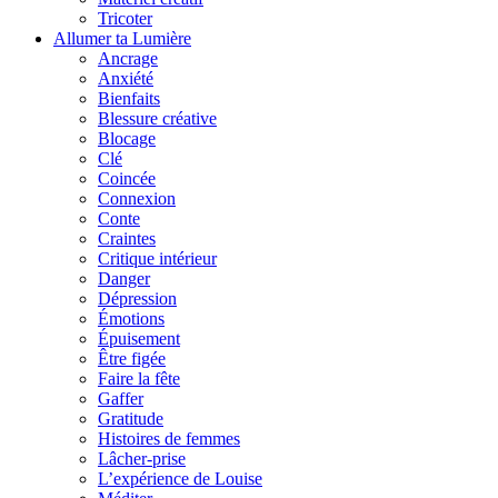
Tricoter
Allumer ta Lumière
Ancrage
Anxiété
Bienfaits
Blessure créative
Blocage
Clé
Coincée
Connexion
Conte
Craintes
Critique intérieur
Danger
Dépression
Émotions
Épuisement
Être figée
Faire la fête
Gaffer
Gratitude
Histoires de femmes
Lâcher-prise
L’expérience de Louise