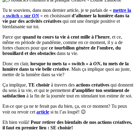
Tu te souviens, dans mon dernier article, je te parlais de «
mettre la
« switch » sur
ON
» en choisissant
d’allumer la lumière dans ta
vie par des activités créatives
qui ont une énergie positive et
bienfaisante sur toi.
Parce que
quand tu cours ta vie à cent mille à l’heure
, et ce,
même en période de pandémie, comme en ce moment, il y a de
fortes chances pour que
ce tourbillon génère de l’ombre, du
brouillard et des obstacles
dans ta vie.
Donc en clair,
lorsque tu mets ta « switch » à
ON
, tu mets de la
lumière dans ta vie belle créative
. Mais ça implique quoi au juste,
mettre de la lumière dans sa vie?
Ça implique,
TE choisir
à travers des
actions créatives
qui donnent
du sens à ta vie, et qui te permettent
d’amplifier ton sentiment de
satisfaction
à la fin de la journée tout en stimulant ton estime de soi.
Est-ce que ça ne te ferait pas du bien, ça, en ce moment? Tu peux
voir ou revoir cet
article
si tu l’as loupé! 😉
Eh bien voilà!
Pour retirer des bienfaits de nos actions créatives,
il faut en premier lieu : SE choisir!