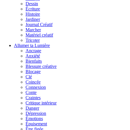
Dessin
Écriture
Histoire
Jardiner
Journal Créatif
Marcher
Matériel créatif
Tricoter
Allumer ta Lumière
Ancrage
Anxiété
Bienfaits
Blessure créative
Blocage
Clé
Coincée
Connexion
Conte
Craintes
Critique intérieur
Danger
Dépression
Émotions
Épuisement
Être figée