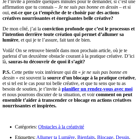
Je t’invite à prendre quelques minutes pour te demander, si c’est une
affirmation que tu connais –
Je ne suis pas bonne en dessin
– et si
oui,
est-ce que ça t’empêche de te choisir par des actions
créatives nourrissantes et énergisantes belle créative?
De mon côté, j’ai la
conviction profonde que c’est le processus et
l’intention derrière toute création qui permet d’allumer sa
lumière
, et qui je te l’assure, fait tant de bien.
Voilà! On se retrouve bientôt dans mon prochain article, où je te
parlerai d’un deuxième obstacle courant à la pratique créative. D’ici
là,
sauras-tu découvrir de quoi il s’agit?
P.S.
Cette petite voix intérieure qui dit «
je ne suis pas bonne en
dessin
» est souvent la
source d’un blocage à la pratique créative
,
et si tel est le cas pour toi belle créative, et que tu sens que tu as
besoin de soutien, je t’invite à
planifier un rendez-vous avec moi
et nous pourrons discuter de ta situation, et voir
comment on peut
ensemble t’aider à transcender ce blocage en actions créatives
nourrissantes et inspirées.
Catégories:
Obstacles à la créativité
Etiquettes:
Allumer ta Lumière
,
Bienfaits
,
Blocage
,
Dessin
,