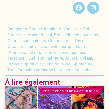
Catégories:
Sur le Chemin de l'Amour de Soi
Etiquettes:
,
,
Amour de soi
Bienveillance envers soi
,
,
Connaissance de soi
Connexion au Divin
,
,
Création intuitive
Créativité thérapeutique
,
Dépression et renaissance
Développement
,
,
,
personnel
Guérison intérieure
Journal Créatif
,
,
,
Pratique spirituelle
Sens de la vie
Spiritualité
,
Transformation personnelle
Vie contemplative
À lire également
SUR LE CHEMIN DE L'AMOUR DE SOI