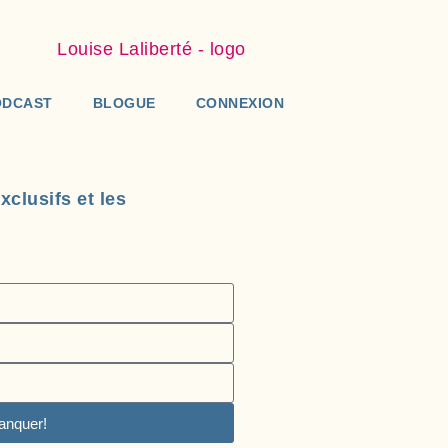
ODCAST
BLOGUE
CONNEXION
clusifs et les
anquer!