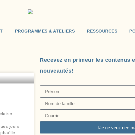
T
PROGRAMMES & ATELIERS
RESSOURCES
P
Recevez en primeur les contenus ex
nouveautés!
clairer
ques jours
Je ne veux rien m
aphaëlle