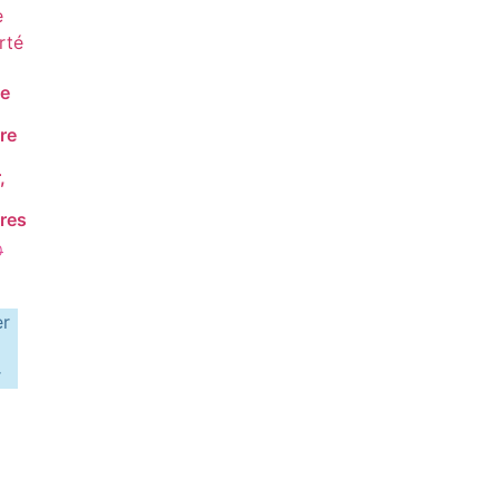
de
re
,
res
0
er
r