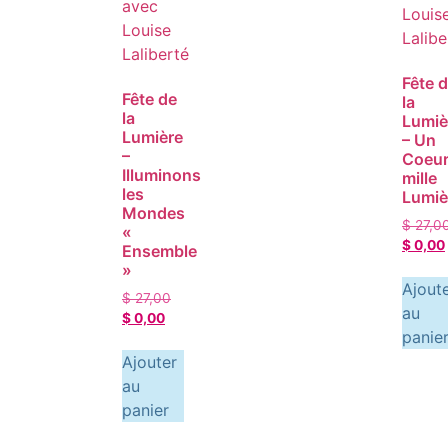
Fête 
Fête de
la
la
Lumiè
Lumière
– Un
–
Coeur
Illuminons
mille
les
Lumiè
Mondes
$
27,0
«
$
0,00
Ensemble
»
Ajout
$
27,00
au
$
0,00
panie
Ajouter
au
panier