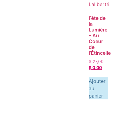
Fête de
la
Lumière
– Au
Coeur
de
l’Étincelle
$
27,00
$
0,00
Ajouter
au
panier