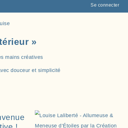
Se connecter
uise
térieur »
es mains créatives
vec douceur et simplicité
envenue
tive !