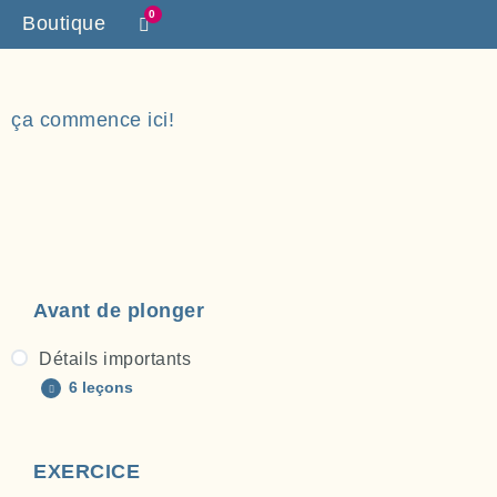
0
Boutique
ça commence ici!
Avant de plonger
Détails importants
6 leçons
Matériel créatif
EXERCICE
Comment se préparer pour l’exercice