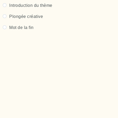
Introduction du thème
Partages et échanges
Plongée créative
Avis thérapeutique
Mot de la fin
Durée d’accès au contenu
Droits d’auteur